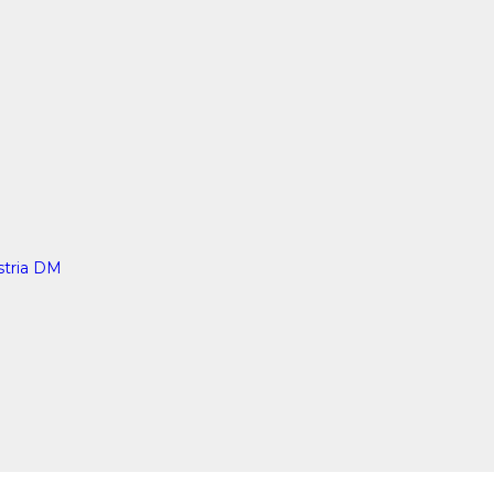
stria DM
e