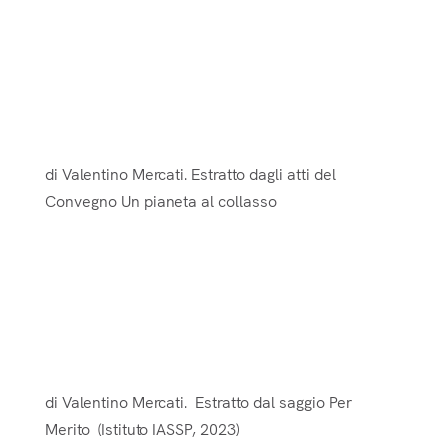
It
Il miracolo della vita.
di Valentino Mercati. Estratto dagli atti del
Convegno Un pianeta al collasso
La Bellezza Come Funzione
degli Algoritmi della Vita
di Valentino Mercati. Estratto dal saggio Per
Merito (Istituto IASSP, 2023)