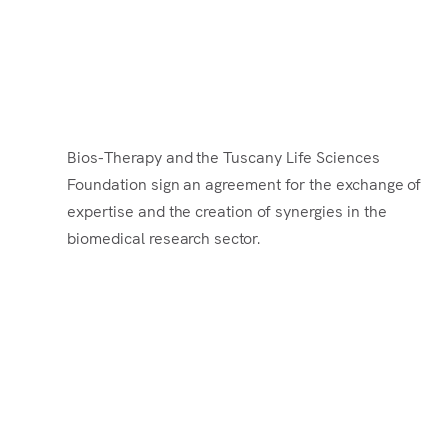
Bios-Therapy and Toscana Life
Sciences Foundation: a strategic
alliance for research is born
Bios-Therapy and the Tuscany Life Sciences
Foundation sign an agreement for the exchange of
expertise and the creation of synergies in the
biomedical research sector.