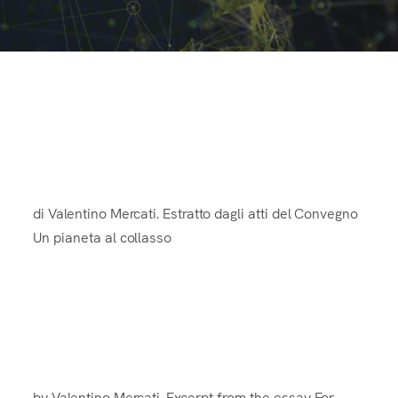
Il miracolo della vita.
di Valentino Mercati. Estratto dagli atti del Convegno
Un pianeta al collasso
Beauty as a Function of the
Algorithms of Life
by Valentino Mercati. Excerpt from the essay For