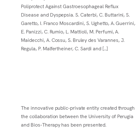
Poliprotect Against Gastroesophageal Reflux
Disease and Dyspepsia. S. Caterbi, C. Buttarini, S.
Garetto, I. Franco Moscardini, S. Ughetto, A. Guerrini,
E. Panizzi, C. Rumio, L. Mattioli, M. Perfumi, A.
Maidecchi, A. Cossu, S. Bruley des Varannes, J.
Regula, P. Malfertheiner, C. Sardi and [...]
Introducing UNIBIOS: Research and
education for sustainable and
personalized therapies
The innovative public-private entity created through
the collaboration between the University of Perugia
and Bios-Therapy has been presented.