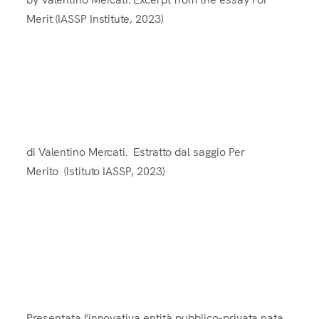
Merit (IASSP Institute, 2023)
La Bellezza Come Funzione degli
Algoritmi della Vita
di Valentino Mercati. Estratto dal saggio Per
Merito (Istituto IASSP, 2023)
Nasce UNIBIOS: Ricerca e didattica
per terapie sostenibili e
personalizzate
Presentata l’innovativa entità pubblico-privata nata